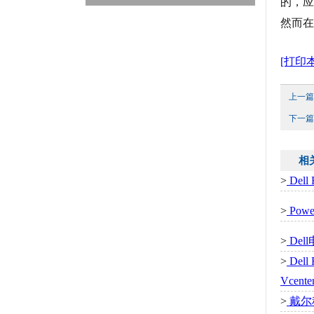
的，应该
然而在 
[打印
上一篇
下一篇
相
>
Del
>
Pow
>
De
>
Del
Vcent
>
戴尔