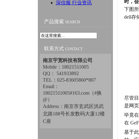
时，会看
深信服 行业资讯
下图所
dell
产品搜索
SEARCH
联系方式
CONTACT
南京宇宽科技有限公司
Mobile：18021511005
QQ： 541933892
TEL：025-83605860*807
Email：
18021511005#163.com（#换
尽管目
@）
是网页
Address：南京市玄武区洪武
北路188号长发数码大厦12楼
毕竟在
C座
在 Ge
基于此