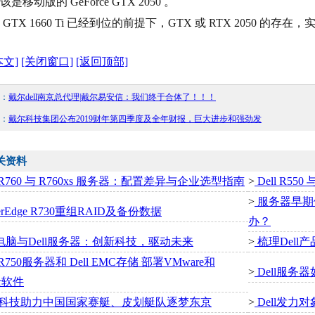
是移动版的 GeForce GTX 2050 。
GTX 1660 Ti 已经到位的前提下，GTX 或 RTX 2050 的
本文]
[关闭窗口]
[返回顶部]
：
戴尔dell南京总代理|戴尔易安信：我们终于合体了！！！
：
戴尔科技集团公布2019财年第四季度及全年财报，巨大进步和强劲发
关资料
l R760 与 R760xs 服务器：配置差异与企业选型指南
>
Dell R5
>
服务器早期
erEdge R730重组RAID及备份数据
办？
ll电脑与Dell服务器：创新科技，驱动未来
>
梳理Dell
l R750服务器和 Dell EMC存储 部署VMware和
>
Dell服务
er软件
科技助力中国国家赛艇、皮划艇队逐梦东京
>
Dell发力