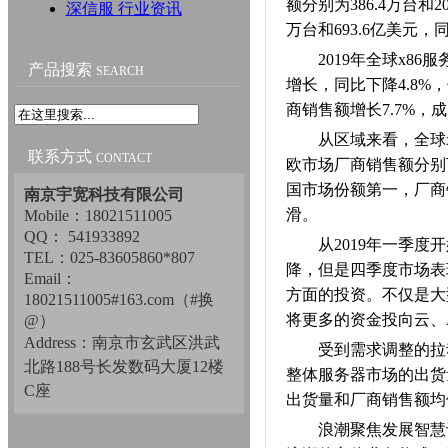
额分别为386.4万台和2
深信服 行业资讯
万台和693.6亿美元，同
2019年全球x86
产品搜索
SEARCH
增长，同比下降4.8%，
商销售额增长7.7%，
从区域来看，全球x8
联系方式
CONTACT
欧市场厂商销售额分别下
国市场份额第一，厂商
南京宇宽科技有限公司
滑。
Mobile：18021511005
QQ： 541933892
从2019年一季度开
TEL：025-83605860*807
降，但是四季度市场表
Email：
方面的投资。不仅是大
18021511005#163.com（#换
将更多的资金投向云、
@）
Address：南京市玄武区洪武
受到需求调整的拉动，
北路188号长发数码大厦12楼
整体服务器市场的出货量
C座
出货量和厂商销售额均位居
浪潮聚焦发展智慧计算