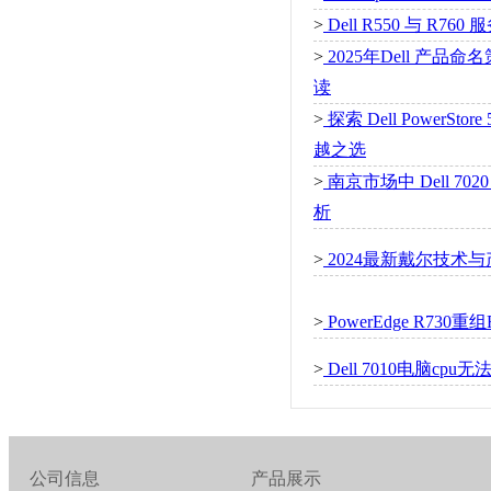
>
Dell R550 与 R
>
2025年Dell 产
读
>
探索 Dell PowerS
越之选
>
南京市场中 Dell 702
析
>
2024最新戴尔技术
>
PowerEdge R730
>
Dell 7010电脑cp
公司信息
产品展示