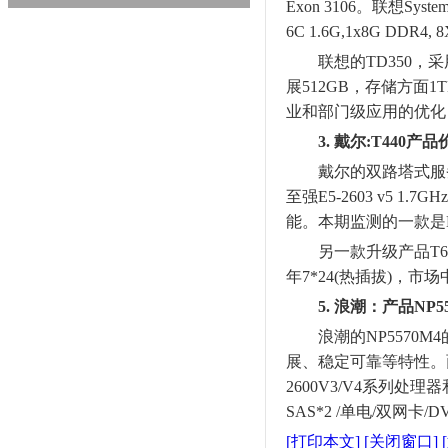
Exon 3106。联想Sy
6C 1.6G,1x8G DDR
联想的TD350，采用英特
展512GB，存储方面1
业和部门级应用的优化，
3. 戴尔:T440产
戴尔的双路塔式服务器
至强E5-2603 v
能。本期监测的一款是E5-2
另一款升级产品T640，配置是
年7*24(热插拔)，市
5. 浪潮：产品NP
浪潮的NP5570M
展、稳定可靠等特性。
2600V3/V4系列处理器
SAS*2 /单电/双网卡/D
[打印本文]
[关闭窗口]