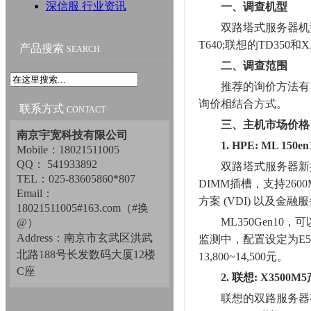
深信服 行业资讯
一、调查机型
双路塔式服务器机型种类
T640;联想的TD350和X
产品搜索
SEARCH
二、调查范围
推荐的询价方法有，
询价相结合方式。
联系方式
CONTACT
三、主机市场价格
南京宇宽科技有限公司
1. HPE: ML 1
Mobile：18021511005
QQ： 541933892
双路塔式服务器新推出G
TEL：025-83605860*807
DIMM插槽，支持2600
Email：
方案 (VDI) 以及
18021511005#163.com（#换
ML350Gen10，
@）
Address：南京市玄武区洪武
监测中，配置设定为E5-260
北路188号长发数码大厦12楼
13,800~14,500元。
C座
2. 联想: X350
联想的双路服务器有三个