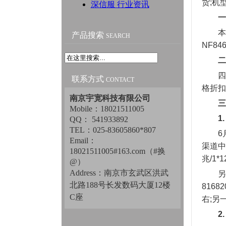
货;机型
深信服 行业资讯
一
本期调
产品搜索
SEARCH
NF84
二
四路机
联系方式
CONTACT
格折扣
南京宇宽科技有限公司
三
Mobile：18021511005
1
QQ： 541933892
TEL：025-83605860*807
6月上
Email：
渠道中
18021511005#163.com（#换
兆/1
@）
Address：南京市玄武区洪武
另外一
北路188号长发数码大厦12楼
8168
C座
右;另一
2