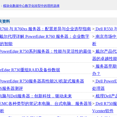
：
模块化数据中心数字化转型中的理想选择
关资料
l R760 与 R760xs 服务器：配置差异与企业选型指南
>
Dell R5
尔代理详解 PowerEdge R760 服务器：企业数字
>
南京市场中 De
的智能
析
owerEdge R750系列服务器：性能与灵活性的最佳
>
戴尔产品代
器的卓越性
>
服务器早期
erEdge R730重组RAID及备份数据
办？
owerEdge R750服务器高性能2U机架式服务器
>
Dell Powe
0XS服务器测评
处理器
ll电脑与Dell服务器：创新科技，驱动未来
>
梳理Dell
EMC各种类型的笔记本电脑、台式电脑、服务器等
>
Dell R75
析
Vcenter软件