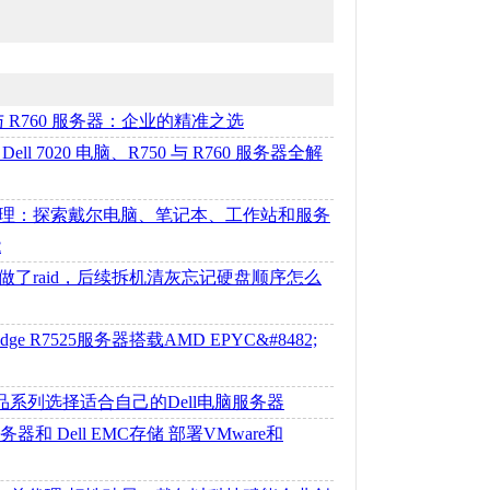
50 与 R760 服务器：企业的精准之选
ll 7020 电脑、R750 与 R760 服务器全解
理：探索戴尔电脑、笔记本、工作站和服务
能
做了raid，后续拆机清灰忘记硬盘顺序怎么
rEdge R7525服务器搭载AMD EPYC&#8482;
产品系列选择适合自己的Dell电脑服务器
0服务器和 Dell EMC存储 部署VMware和