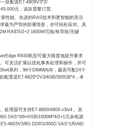
配置E7-4809V3*2/
00~45,000元，该款需要订货。
计算性能、先进的RAS技术和更智能的灵活
求最为严苛的部署情形，亦可轻松应对。具
512M RAID5/2+2 1600W冗电/有导轨/无键
Edge R930机型可最大限度地提升要求
据库。可灵活扩展以优化事务处理和操作，并可
00v4系列，96个DIMM内存，最高可配24个
置是E7-8820*2V3/4GB/300GB*4，本
可支持E7-8800/4800 v3/v4 。其
0G SAS*3/8×HSB/1000M*4/2+1冗余电源
03V3/8G DDR3/300G SAS*1/RAID