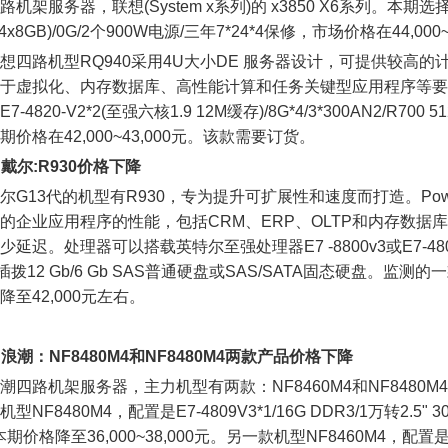
架服务器，联想(System x系列)的 x3850 X6系列。本期选择一款
(4x8GB)/0G/2个900W电源/三年7*24*4保修，市场价格在44,0
路机型RQ940采用4U大小DE 服务器设计，可提供较高的
于虚拟化、内存数据库、高性能计算和任务关键型应用程序等要
7-4820-V2*2(至强六核1.9 12M缓存)/8G*4/3*300AN2/R700 
期价格在42,000~43,000元。该款需要订货。
. 戴尔:R930价格下降
13代的机型有R930，专为提升可扩展性和速度而打造。Power
的企业应用程序的性能，包括CRM、ERP、OLTP和内存数
少延迟。处理器可以搭载英特尔至强处理器E7 -8800v3或E7-48
热插拨12 Gb/6 Gb SAS普通硬盘或SAS/SATA固态硬盘。监测的一款配
降至42,000元左右。
. 浪潮：NF8480M4和NF8480M4两款产品价格下降
路机架服务器，主力机型有两款：NF8460M4和NF8480M4。处理器
型NF8480M4，配置是E7-4809V3*1/16G DDR3/1万转2.5" 30
期价格降至36,000~38,000元。另一款机型NF8460M4，配置是E5-46