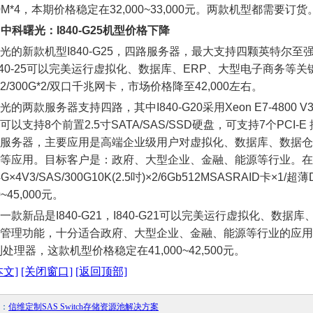
00M*4，本期价格稳定在32,000~33,000元。两款机型都需要订货
. 中科曙光：I840-G25机型价格下降
款机型I840-G25，四路服务器，最大支持四颗英特尔至强 E7-4800
840-25可以完美运行虚拟化、数据库、ERP、大型电子商务等关
G*2/300G*2/双口千兆网卡，市场价格降至42,000左右。
两款服务器支持四路，其中I840-G20采用Xeon E7-4800 V
可以支持8个前置2.5寸SATA/SAS/SSD硬盘，可支持7个PC
服务器，主要应用是高端企业级用户对虚拟化、数据库、数据仓库
等应用。目标客户是：政府、大型企业、金融、能源等行业。在渠道
/4G×4V3/SAS/300G10K(2.5吋)×2/6Gb512MSASRAID卡
0~45,000元。
新品是I840-G21，I840-G21可以完美运行虚拟化、数据
管理功能，十分适合政府、大型企业、金融、能源等行业的应用需求
列处理器，这款机型价格稳定在41,000~42,500元。
本文]
[关闭窗口]
[返回顶部]
：
信维定制SAS Switch存储资源池解决方案