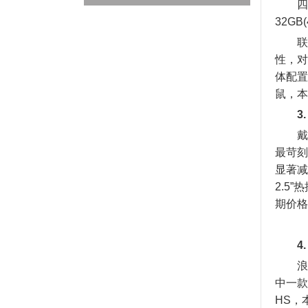
四路机
32GB
联想四
性，对
体配置E
鼠，本
3
戴尔G
最苛刻
显著减
2.5”
期价格
4
浪潮四
中一款机
HS，本