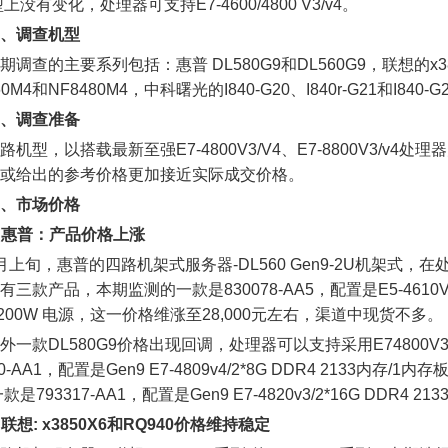
上没有变化，处理器可支持E7-4600/4800 V3/v4。
、调查机型
查的主要系列包括：惠普 DL580G9和DL560G9，联想的x38
60M4和NF8480M4，中科曙光的I840-G20、I840r-G21和I840-G
、调查准备
型，以搭载最新至强E7-4800V3/V4、E7-8800V3/v
或给出的参考价格更加接近实际成交价格。
、市场价格
. 惠普：产品价格上涨
旬，惠普的四路机架式服务器-DL560 Gen9-2U机架式，在处理
有三款产品，本期监测的一款是830078-AA5，配置是E5-4610V4
*1200W 电源，这一价格维涨至28,000元左右，渠道中现货不多。
款DL580G9价格出现回调，处理器可以支持采用E74800V
20-AA1，配置是Gen9 E7-4809v4/2*8G DDR4 2133内存/1
款是793317-AA1，配置是Gen9 E7-4820v3/2*16G DDR4
. 联想: x3850X6和RQ940价格维持稳定