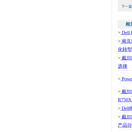
下一篇
相
>
Del
>
南京戴
化转型
>
戴尔P
选择
>
Pow
>
戴尔P
R75
>
De
>
戴尔
产品分