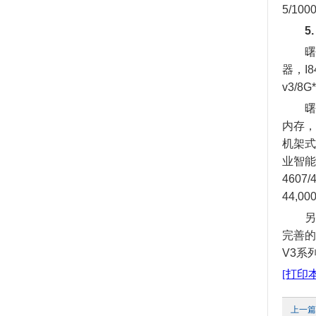
5/10
5
曙光的新
器，I
v3/8
曙光的
内存，
机架式
业智能
4607
44,00
另一款
完善的
V3系
[打印
上一篇